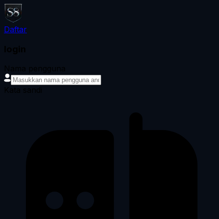
Daftar
login
Nama pengguna
Kata sandi