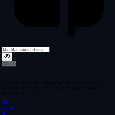
Masuk
*
Jika Anda mengalami Kesulitan saat login, Silahkan
hubungi kami di Live Chat untuk Membantu anda
selanjutnya
home