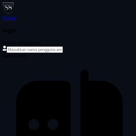
Daftar
login
Nama pengguna
Kata sandi