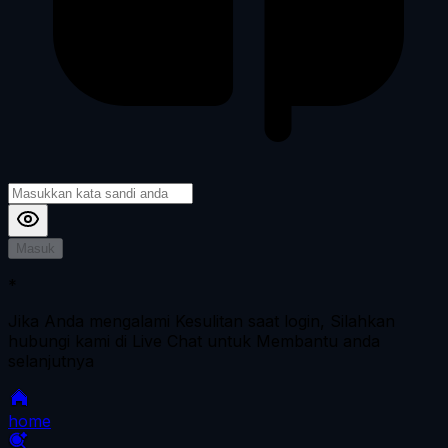
Masuk
*
Jika Anda mengalami Kesulitan saat login, Silahkan
hubungi kami di Live Chat untuk Membantu anda
selanjutnya
home