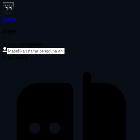
Daftar
login
Nama pengguna
Kata sandi