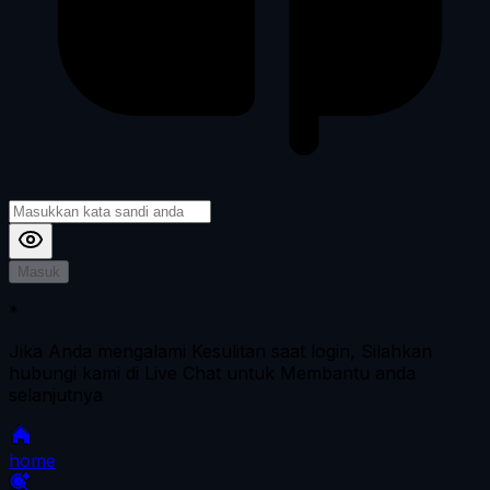
Masuk
*
Jika Anda mengalami Kesulitan saat login, Silahkan
hubungi kami di Live Chat untuk Membantu anda
selanjutnya
home