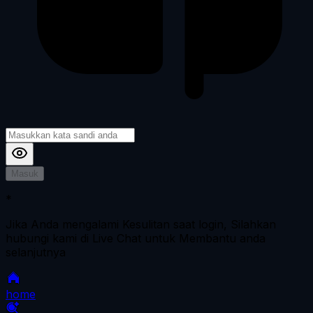
Masuk
*
Jika Anda mengalami Kesulitan saat login, Silahkan
hubungi kami di Live Chat untuk Membantu anda
selanjutnya
home