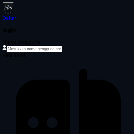
Daftar
login
Nama pengguna
Kata sandi