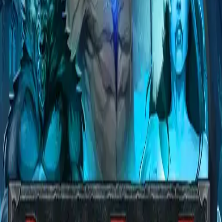
kelancaran login Anda. Selain kemudahan akses, fitur
deposit pulsa tanpa potongan kami tetap menjadi
layanan unggulan yang dapat diakses 24 jam nonstop,
memberikan jaminan kenyamanan bagi Anda yang
mengutamakan kecepatan dalam bermain.
S8TOTO Situs Terpercaya: Deposit
Pulsa Tanpa Potongan & Slot Gacor
Keamanan data member adalah prioritas nomor satu di
S8TOTO. Sebagai situs link slot gacor yang telah
memiliki reputasi tinggi, kami menerapkan protokol
keamanan enkripsi terbaru untuk menjaga privasi akun
Anda. Layanan
deposit pulsa
tanpa potongan di
S8TOTO juga diawasi dengan sistem manajemen
transaksi yang ketat, memastikan setiap dana yang