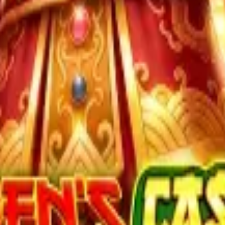
t Gacor & Sistem Pulsa Terbaru
 infrastruktur server agar lebih cepat terindeks oleh m
formasi link slot gacor terbaru melalui pencarian organik.
er, menjadikan S8TOTO sebagai platform yang paling adapti
a Tanpa Potongan & Slot Gacor Resmi
mati seluruh fasilitas premium yang kami sediakan. Selain