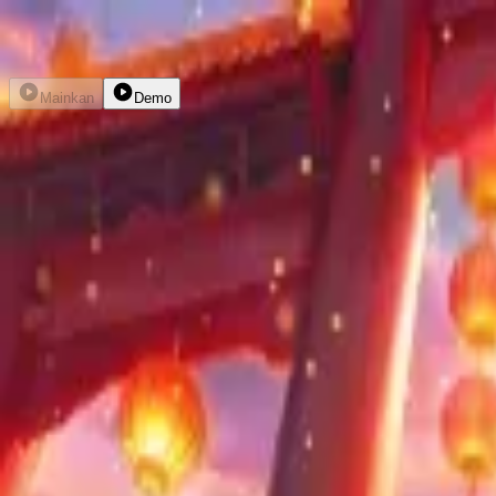
Daftar
Masuk
Mainkan
Demo
Caishen's Cash Pots
pragmatic
kembali
S8TOTO : Link Slot Gacor D
Selamat datang di
S8TOTO
, platform hiburan digital ya
kecepatan dan efisiensi adalah kunci, itulah sebabnya S
resmi terpercaya 2026, kami memastikan setiap pengisian
modal yang utuh dan aman.