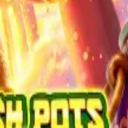
esin pencari Google. Dengan optimasi konten yang SEO-
 Fitur deposit pulsa tanpa potongan kami juga telah
f dan mutakhir bagi para pencari hiburan digital di
 menyediakan link slot gacor dengan performa tinggi, tim