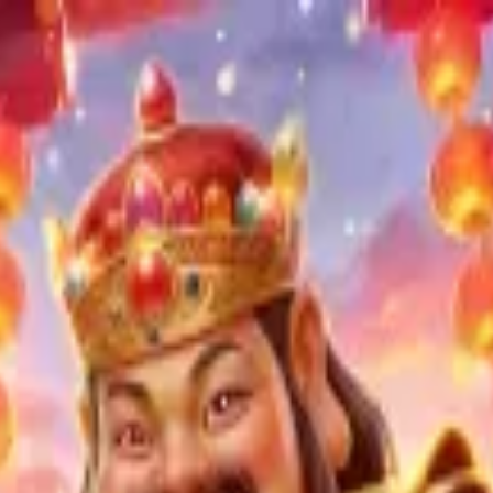
an Deposit Pulsa Tanpa Poto
ng menghadirkan inovasi deposit pulsa tanpa potongan pal
8TOTO menyediakan link slot gacor dengan sistem transaksi
 saldo via pulsa diproses secara instan tanpa biaya admi