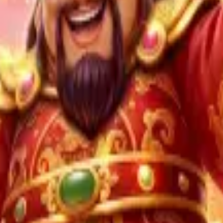
& Login Resmi Anti Blokir
akan selalu
link slot gacor
S8TOTO resmi untuk menghindari 
alu diperbarui secara berkala guna menjamin kelancaran l
ang dapat diakses 24 jam nonstop, memberikan jaminan k
lsa Tanpa Potongan & Slot Gacor
OTO. Sebagai situs link slot gacor yang telah memiliki re
nan
deposit pulsa
tanpa potongan di S8TOTO juga diawasi de
. Bergabunglah sekarang dan rasakan pengalaman bermain 