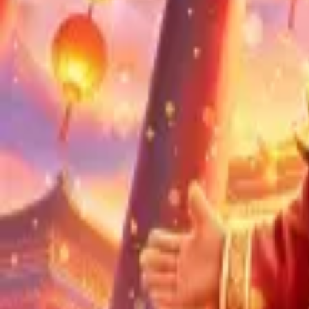
Link Slot Gacor S8TOTO: Akses Aman 
Sering mengalami kendala saat mengakses website? Gun
berkomitmen menyediakan link alternatif S8TOTO yang sel
tanpa potongan kami tetap menjadi layanan unggulan y
dalam bermain.
S8TOTO Situs Terpercaya: Deposit Pu
Keamanan data member adalah prioritas nomor satu di S8T
enkripsi terbaru untuk menjaga privasi akun Anda. Laya
memastikan setiap dana yang masuk aman dan transparan
profesional.