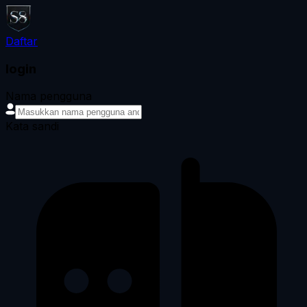
Daftar
login
Nama pengguna
Kata sandi