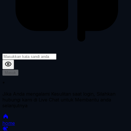
Masuk
*
Jika Anda mengalami Kesulitan saat login, Silahkan
hubungi kami di Live Chat untuk Membantu anda
selanjutnya
home