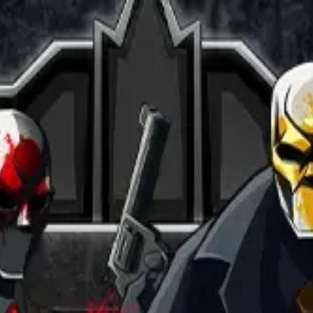
an Deposit Pulsa Tanpa Poto
ng menghadirkan inovasi deposit pulsa tanpa potongan pal
8TOTO menyediakan link slot gacor dengan sistem transaksi
 saldo via pulsa diproses secara instan tanpa biaya admi