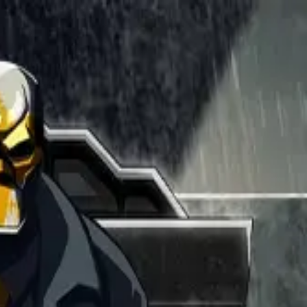
ngan
ing menguntungkan tahun ini. Kami memahami bahwa
 yang sangat ringan bagi seluruh member. Sebagai situs
n, memungkinkan Anda menikmati permainan favorit dengan