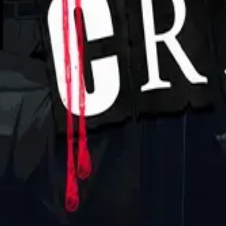
t Gacor & Sistem Pulsa Terbaru
 infrastruktur server agar lebih cepat terindeks oleh m
formasi link slot gacor terbaru melalui pencarian organik.
er, menjadikan S8TOTO sebagai platform yang paling adapti
a Tanpa Potongan & Slot Gacor Resmi
mati seluruh fasilitas premium yang kami sediakan. Selain