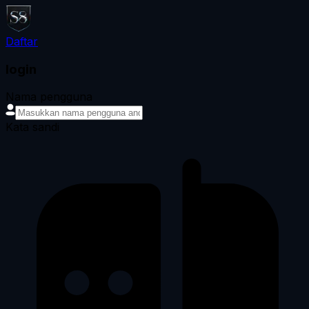
Daftar
login
Nama pengguna
Kata sandi