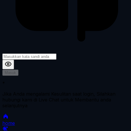
Masuk
*
Jika Anda mengalami Kesulitan saat login, Silahkan
hubungi kami di Live Chat untuk Membantu anda
selanjutnya
home