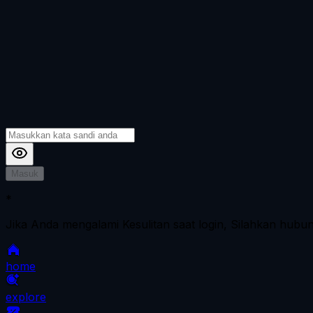
Masuk
*
Jika Anda mengalami Kesulitan saat login, Silahkan hubu
home
explore