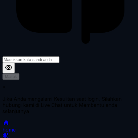
Masuk
*
Jika Anda mengalami Kesulitan saat login, Silahkan
hubungi kami di Live Chat untuk Membantu anda
selanjutnya
home