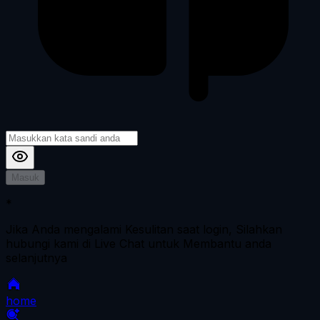
Masuk
*
Jika Anda mengalami Kesulitan saat login, Silahkan
hubungi kami di Live Chat untuk Membantu anda
selanjutnya
home