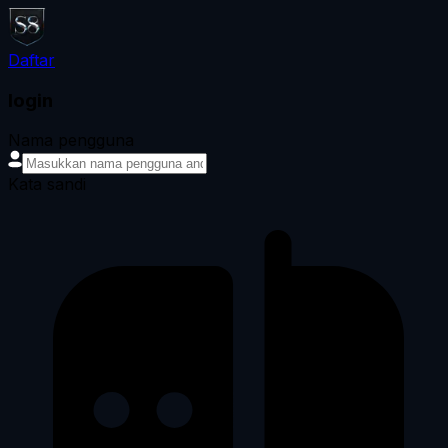
Daftar
login
Nama pengguna
Kata sandi