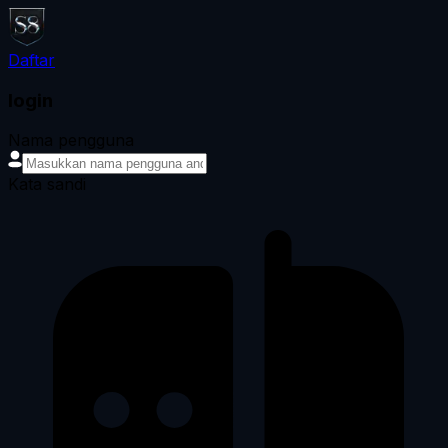
Daftar
login
Nama pengguna
Kata sandi