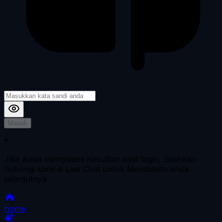
Masuk
*
Jika Anda mengalami Kesulitan saat login, Silahkan
hubungi kami di Live Chat untuk Membantu anda
selanjutnya
home