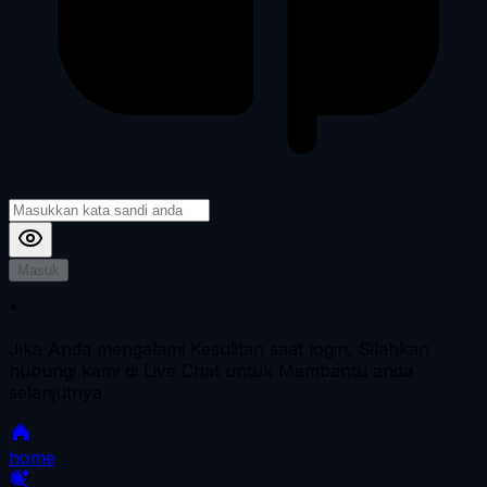
Masuk
*
Jika Anda mengalami Kesulitan saat login, Silahkan
hubungi kami di Live Chat untuk Membantu anda
selanjutnya
home