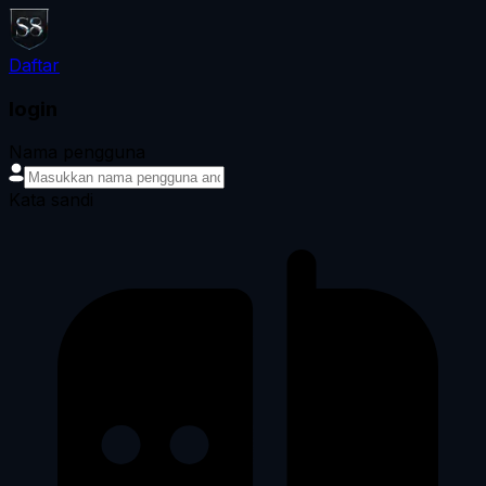
Daftar
login
Nama pengguna
Kata sandi