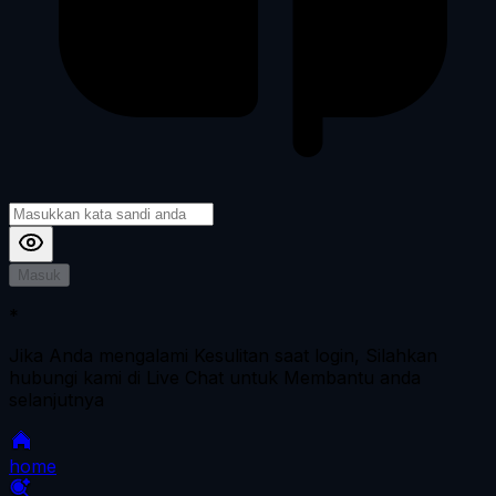
Masuk
*
Jika Anda mengalami Kesulitan saat login, Silahkan
hubungi kami di Live Chat untuk Membantu anda
selanjutnya
home