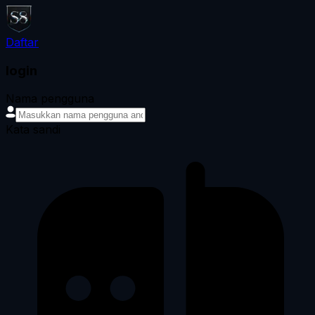
Daftar
login
Nama pengguna
Kata sandi