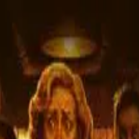
an Deposit Pulsa Tanpa Poto
ng menghadirkan inovasi deposit pulsa tanpa potongan pal
8TOTO menyediakan link slot gacor dengan sistem transaksi
 saldo via pulsa diproses secara instan tanpa biaya admi