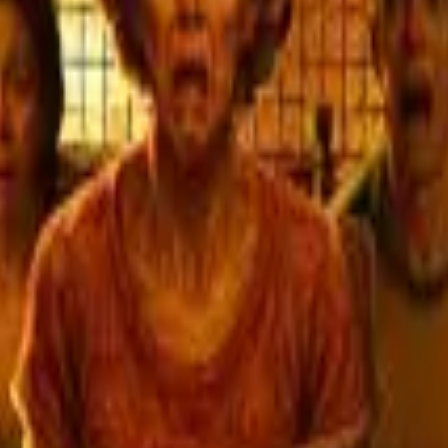
& Login Resmi Anti Blokir
akan selalu
link slot gacor
S8TOTO resmi untuk menghindari 
alu diperbarui secara berkala guna menjamin kelancaran l
ang dapat diakses 24 jam nonstop, memberikan jaminan k
lsa Tanpa Potongan & Slot Gacor
OTO. Sebagai situs link slot gacor yang telah memiliki re
nan
deposit pulsa
tanpa potongan di S8TOTO juga diawasi de
. Bergabunglah sekarang dan rasakan pengalaman bermain 