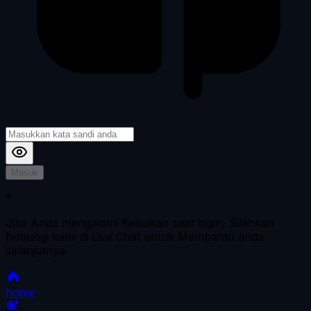
Masuk
*
Jika Anda mengalami Kesulitan saat login, Silahkan
hubungi kami di Live Chat untuk Membantu anda
selanjutnya
home