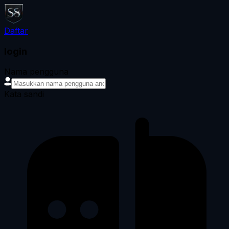
Daftar
login
Nama pengguna
Kata sandi