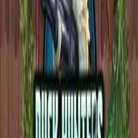
masuk aman dan transparan. Bergabunglah sekarang
dan rasakan pengalaman bermain di platform yang jujur,
cepat, dan sepenuhnya profesional.
Update S8TOTO 2026: Daftar Link
Slot Gacor & Sistem Pulsa Terbaru
Memasuki tahun 2026, S8TOTO terus melakukan
pembaruan infrastruktur server agar lebih cepat
terindeks oleh mesin pencari Google. Dengan optimasi
konten yang SEO-friendly, kami memastikan pengguna
selalu mendapatkan informasi link slot gacor terbaru
melalui pencarian organik. Fitur deposit pulsa tanpa
potongan kami juga telah ditingkatkan untuk mendukung
lebih banyak provider seluler, menjadikan S8TOTO
sebagai platform yang paling adaptif dan mutakhir bagi