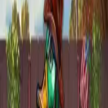
itulah sebabnya S8TOTO menyediakan link slot gacor
dengan sistem transaksi yang sangat ringan bagi seluruh
member. Sebagai situs resmi terpercaya 2026, kami
memastikan setiap pengisian saldo via pulsa diproses
secara instan tanpa biaya admin, memungkinkan Anda
menikmati permainan favorit dengan modal yang utuh
dan aman.
Link Slot Gacor S8TOTO: Akses
Aman & Login Resmi Anti Blokir
Sering mengalami kendala saat mengakses website?
Gunakan selalu
link slot gacor
S8TOTO resmi untuk
menghindari pemblokiran nawala atau internet positif.
Kami berkomitmen menyediakan link alternatif S8TOTO
yang selalu diperbarui secara berkala guna menjamin