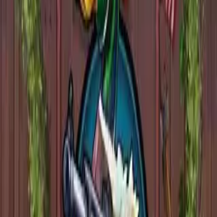
kelancaran login Anda. Selain kemudahan akses, fitur
deposit pulsa tanpa potongan kami tetap menjadi
layanan unggulan yang dapat diakses 24 jam nonstop,
memberikan jaminan kenyamanan bagi Anda yang
mengutamakan kecepatan dalam bermain.
S8TOTO Situs Terpercaya: Deposit
Pulsa Tanpa Potongan & Slot Gacor
Keamanan data member adalah prioritas nomor satu di
S8TOTO. Sebagai situs link slot gacor yang telah
memiliki reputasi tinggi, kami menerapkan protokol
keamanan enkripsi terbaru untuk menjaga privasi akun
Anda. Layanan
deposit pulsa
tanpa potongan di
S8TOTO juga diawasi dengan sistem manajemen
transaksi yang ketat, memastikan setiap dana yang