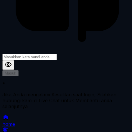
Masuk
*
Jika Anda mengalami Kesulitan saat login, Silahkan
hubungi kami di Live Chat untuk Membantu anda
selanjutnya
home