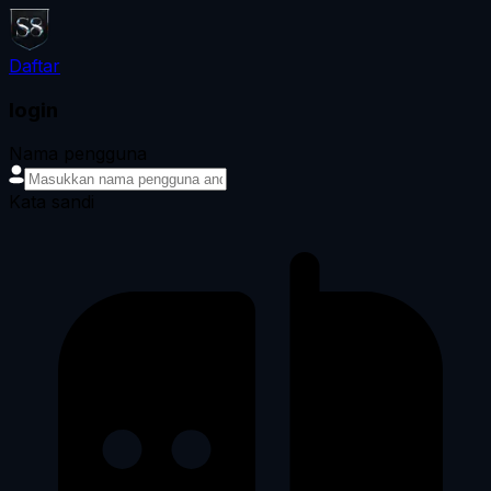
Daftar
login
Nama pengguna
Kata sandi