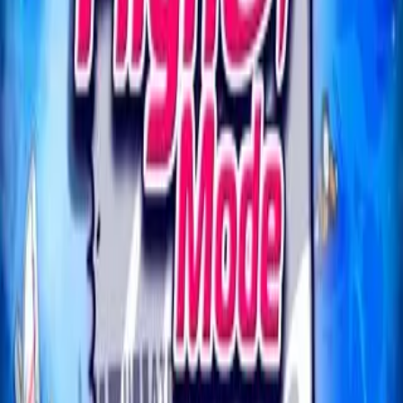
masuk aman dan transparan. Bergabunglah sekarang
dan rasakan pengalaman bermain di platform yang jujur,
cepat, dan sepenuhnya profesional.
Update S8TOTO 2026: Daftar Link
Slot Gacor & Sistem Pulsa Terbaru
Memasuki tahun 2026, S8TOTO terus melakukan
pembaruan infrastruktur server agar lebih cepat
terindeks oleh mesin pencari Google. Dengan optimasi
konten yang SEO-friendly, kami memastikan pengguna
selalu mendapatkan informasi link slot gacor terbaru
melalui pencarian organik. Fitur deposit pulsa tanpa
potongan kami juga telah ditingkatkan untuk mendukung
lebih banyak provider seluler, menjadikan S8TOTO
sebagai platform yang paling adaptif dan mutakhir bagi