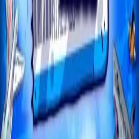
para pencari hiburan digital di Indonesia.
Daftar S8TOTO: Nikmati Deposit
Pulsa Tanpa Potongan & Slot Gacor
Resmi
Segera selesaikan proses daftar S8TOTO Anda untuk
menikmati seluruh fasilitas premium yang kami sediakan.
Selain menyediakan link slot gacor dengan performa
tinggi, tim dukungan pelanggan kami siap membantu
Anda dalam melakukan deposit pulsa tanpa potongan
kapan saja. Kami bangga memberikan standar layanan
bintang lima dengan proses withdraw kilat dan bantuan
teknis yang responsif. S8TOTO adalah solusi cerdas bagi
Anda yang menginginkan kualitas, keamanan, dan
keuntungan dalam satu platform terpadu.