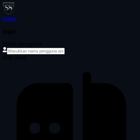
Daftar
login
Nama pengguna
Kata sandi