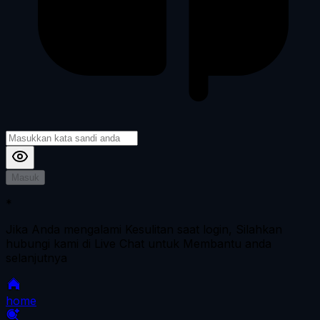
Masuk
*
Jika Anda mengalami Kesulitan saat login, Silahkan
hubungi kami di Live Chat untuk Membantu anda
selanjutnya
home