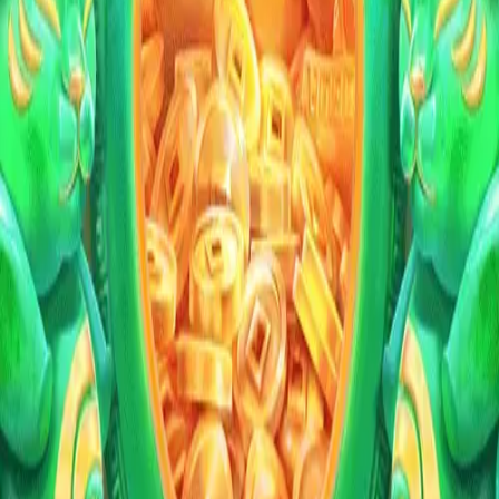
kelancaran login Anda. Selain kemudahan akses, fitur
deposit pulsa tanpa potongan kami tetap menjadi
layanan unggulan yang dapat diakses 24 jam nonstop,
memberikan jaminan kenyamanan bagi Anda yang
mengutamakan kecepatan dalam bermain.
S8TOTO Situs Terpercaya: Deposit
Pulsa Tanpa Potongan & Slot Gacor
Keamanan data member adalah prioritas nomor satu di
S8TOTO. Sebagai situs link slot gacor yang telah
memiliki reputasi tinggi, kami menerapkan protokol
keamanan enkripsi terbaru untuk menjaga privasi akun
Anda. Layanan
deposit pulsa
tanpa potongan di
S8TOTO juga diawasi dengan sistem manajemen
transaksi yang ketat, memastikan setiap dana yang