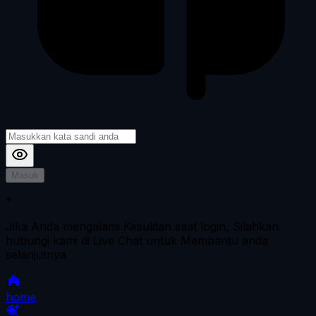
Masuk
*
Jika Anda mengalami Kesulitan saat login, Silahkan
hubungi kami di Live Chat untuk Membantu anda
selanjutnya
home