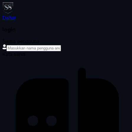
Daftar
login
Nama pengguna
Kata sandi