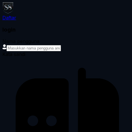
Daftar
login
Nama pengguna
Kata sandi