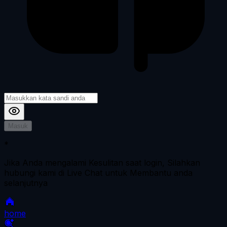
Masuk
*
Jika Anda mengalami Kesulitan saat login, Silahkan
hubungi kami di Live Chat untuk Membantu anda
selanjutnya
home