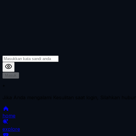
Masuk
*
Jika Anda mengalami Kesulitan saat login, Silahkan hubu
home
explore