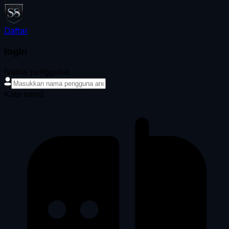
Daftar
login
Nama pengguna
Kata sandi