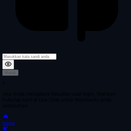
Masuk
*
Jika Anda mengalami Kesulitan saat login, Silahkan
hubungi kami di Live Chat untuk Membantu anda
selanjutnya
home