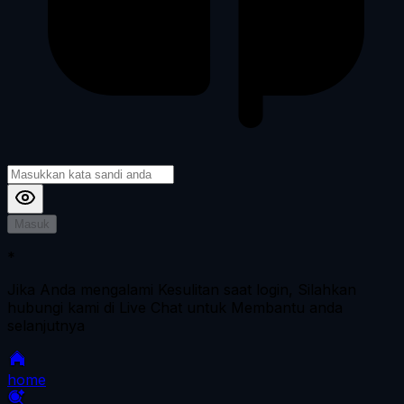
Masuk
*
Jika Anda mengalami Kesulitan saat login, Silahkan
hubungi kami di Live Chat untuk Membantu anda
selanjutnya
home