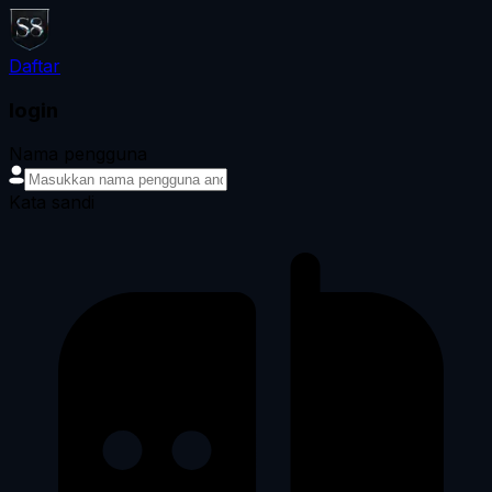
Daftar
login
Nama pengguna
Kata sandi