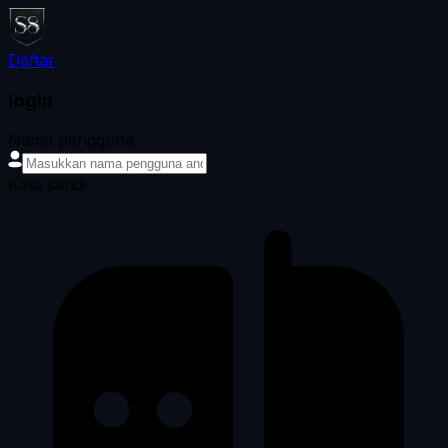
Daftar
login
Nama pengguna
Kata sandi