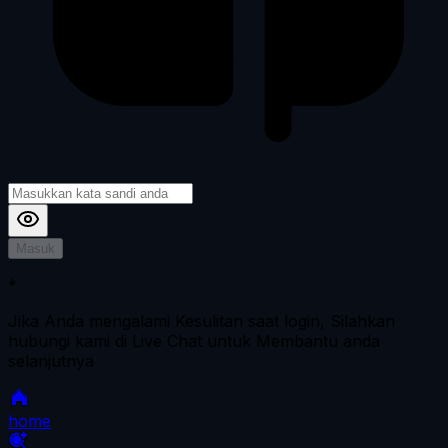
Masuk
*
Jika Anda mengalami Kesulitan saat login, Silahkan
hubungi kami di Live Chat untuk Membantu anda
selanjutnya
home