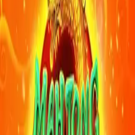
itulah sebabnya S8TOTO menyediakan link slot gacor
dengan sistem transaksi yang sangat ringan bagi seluruh
member. Sebagai situs resmi terpercaya 2026, kami
memastikan setiap pengisian saldo via pulsa diproses
secara instan tanpa biaya admin, memungkinkan Anda
menikmati permainan favorit dengan modal yang utuh
dan aman.
Link Slot Gacor S8TOTO: Akses
Aman & Login Resmi Anti Blokir
Sering mengalami kendala saat mengakses website?
Gunakan selalu
link slot gacor
S8TOTO resmi untuk
menghindari pemblokiran nawala atau internet positif.
Kami berkomitmen menyediakan link alternatif S8TOTO
yang selalu diperbarui secara berkala guna menjamin