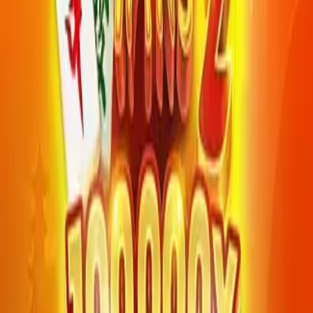
masuk aman dan transparan. Bergabunglah sekarang
dan rasakan pengalaman bermain di platform yang jujur,
cepat, dan sepenuhnya profesional.
Update S8TOTO 2026: Daftar Link
Slot Gacor & Sistem Pulsa Terbaru
Memasuki tahun 2026, S8TOTO terus melakukan
pembaruan infrastruktur server agar lebih cepat
terindeks oleh mesin pencari Google. Dengan optimasi
konten yang SEO-friendly, kami memastikan pengguna
selalu mendapatkan informasi link slot gacor terbaru
melalui pencarian organik. Fitur deposit pulsa tanpa
potongan kami juga telah ditingkatkan untuk mendukung
lebih banyak provider seluler, menjadikan S8TOTO
sebagai platform yang paling adaptif dan mutakhir bagi