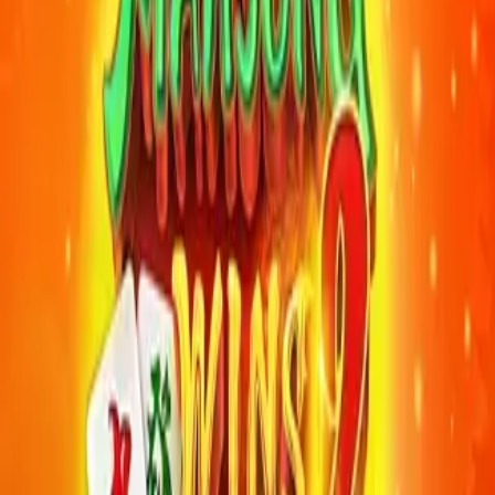
kelancaran login Anda. Selain kemudahan akses, fitur
deposit pulsa tanpa potongan kami tetap menjadi
layanan unggulan yang dapat diakses 24 jam nonstop,
memberikan jaminan kenyamanan bagi Anda yang
mengutamakan kecepatan dalam bermain.
S8TOTO Situs Terpercaya: Deposit
Pulsa Tanpa Potongan & Slot Gacor
Keamanan data member adalah prioritas nomor satu di
S8TOTO. Sebagai situs link slot gacor yang telah
memiliki reputasi tinggi, kami menerapkan protokol
keamanan enkripsi terbaru untuk menjaga privasi akun
Anda. Layanan
deposit pulsa
tanpa potongan di
S8TOTO juga diawasi dengan sistem manajemen
transaksi yang ketat, memastikan setiap dana yang