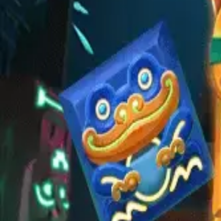
Link Slot Gacor S8TOTO: Akses Aman 
Sering mengalami kendala saat mengakses website? Gun
berkomitmen menyediakan link alternatif S8TOTO yang sel
tanpa potongan kami tetap menjadi layanan unggulan y
dalam bermain.
S8TOTO Situs Terpercaya: Deposit Pu
Keamanan data member adalah prioritas nomor satu di S8T
enkripsi terbaru untuk menjaga privasi akun Anda. Laya
memastikan setiap dana yang masuk aman dan transparan
profesional.