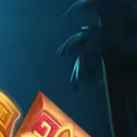
ngan
ing menguntungkan tahun ini. Kami memahami bahwa
 yang sangat ringan bagi seluruh member. Sebagai situs
n, memungkinkan Anda menikmati permainan favorit dengan