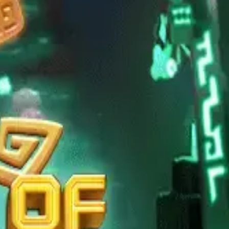
esin pencari Google. Dengan optimasi konten yang SEO-
 Fitur deposit pulsa tanpa potongan kami juga telah
f dan mutakhir bagi para pencari hiburan digital di
 menyediakan link slot gacor dengan performa tinggi, tim