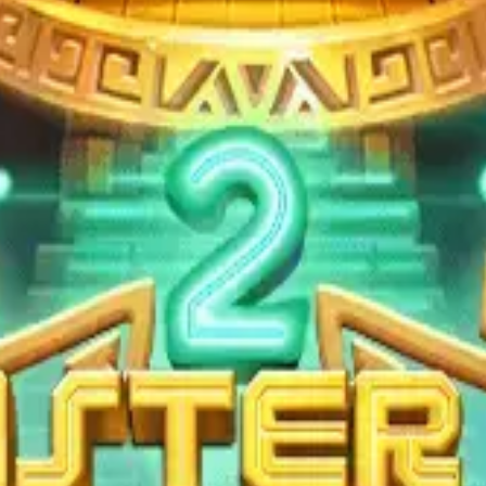
t Gacor & Sistem Pulsa Terbaru
 infrastruktur server agar lebih cepat terindeks oleh m
formasi link slot gacor terbaru melalui pencarian organik.
er, menjadikan S8TOTO sebagai platform yang paling adapti
a Tanpa Potongan & Slot Gacor Resmi
mati seluruh fasilitas premium yang kami sediakan. Selain