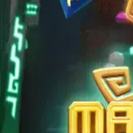
Update S8TOTO 2026: Daftar Link Slo
Memasuki tahun 2026, S8TOTO terus melakukan pembaruan
friendly, kami memastikan pengguna selalu mendapatkan in
ditingkatkan untuk mendukung lebih banyak provider selul
Indonesia.
Daftar S8TOTO: Nikmati Deposit Puls
Segera selesaikan proses daftar S8TOTO Anda untuk menik