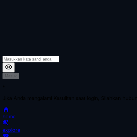
Masuk
*
Jika Anda mengalami Kesulitan saat login, Silahkan hubu
home
explore