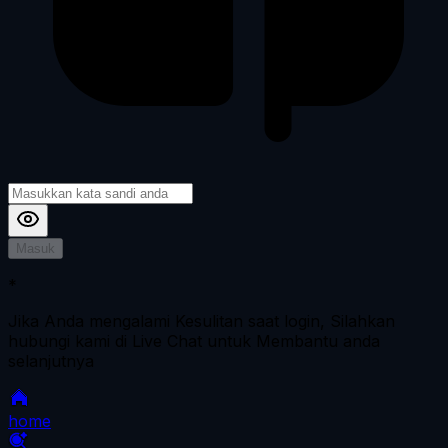
Masuk
*
Jika Anda mengalami Kesulitan saat login, Silahkan
hubungi kami di Live Chat untuk Membantu anda
selanjutnya
home