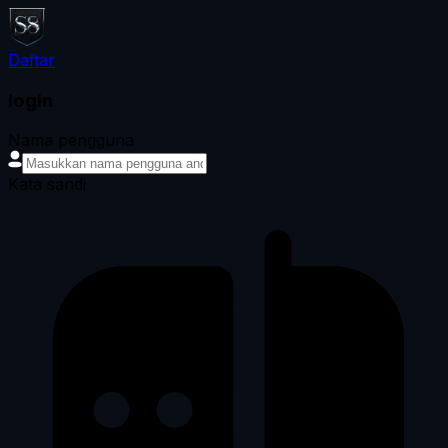
Daftar
login
Nama pengguna
Kata sandi