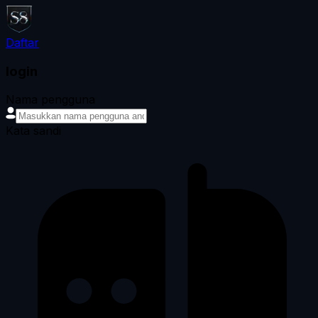
Daftar
login
Nama pengguna
Kata sandi