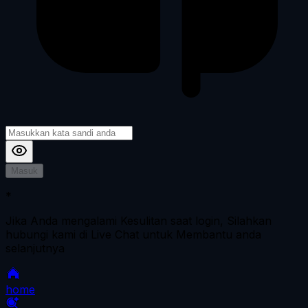
Masuk
*
Jika Anda mengalami Kesulitan saat login, Silahkan
hubungi kami di Live Chat untuk Membantu anda
selanjutnya
home