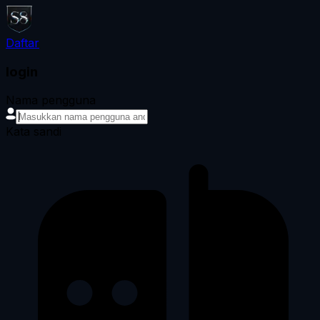
Daftar
login
Nama pengguna
Kata sandi