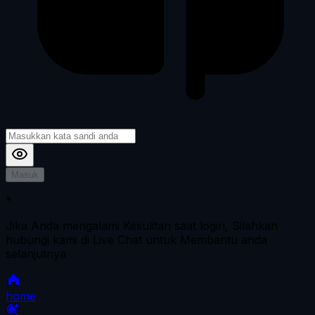
Masuk
*
Jika Anda mengalami Kesulitan saat login, Silahkan
hubungi kami di Live Chat untuk Membantu anda
selanjutnya
home