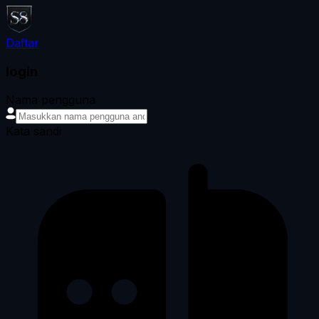
Daftar
login
Nama pengguna
Kata sandi