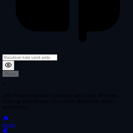
Masuk
*
Jika Anda mengalami Kesulitan saat login, Silahkan
hubungi kami di Live Chat untuk Membantu anda
selanjutnya
home