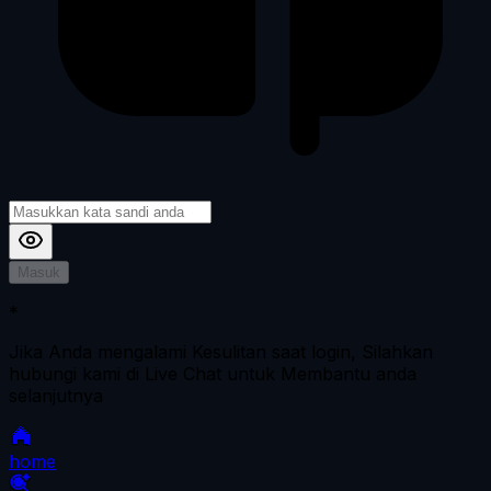
Masuk
*
Jika Anda mengalami Kesulitan saat login, Silahkan
hubungi kami di Live Chat untuk Membantu anda
selanjutnya
home