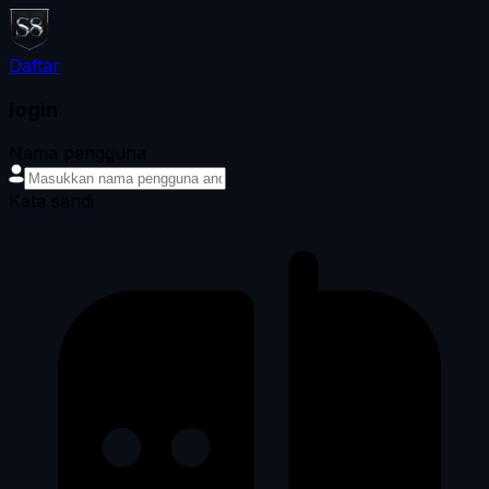
Daftar
login
Nama pengguna
Kata sandi