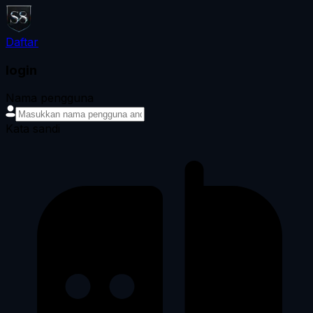
Daftar
login
Nama pengguna
Kata sandi