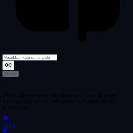
Masuk
*
Jika Anda mengalami Kesulitan saat login, Silahkan
hubungi kami di Live Chat untuk Membantu anda
selanjutnya
home