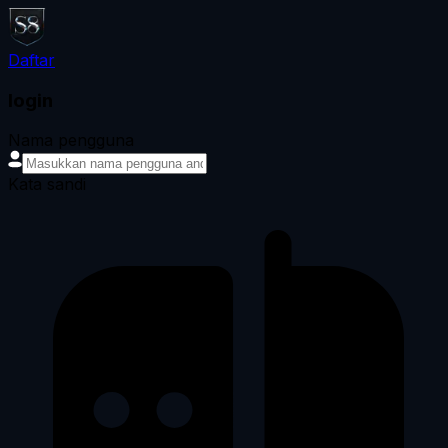
Daftar
login
Nama pengguna
Kata sandi