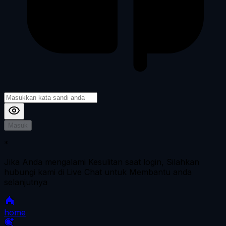
Masuk
*
Jika Anda mengalami Kesulitan saat login, Silahkan
hubungi kami di Live Chat untuk Membantu anda
selanjutnya
home