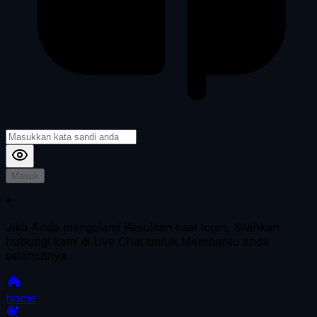
Masuk
*
Jika Anda mengalami Kesulitan saat login, Silahkan
hubungi kami di Live Chat untuk Membantu anda
selanjutnya
home