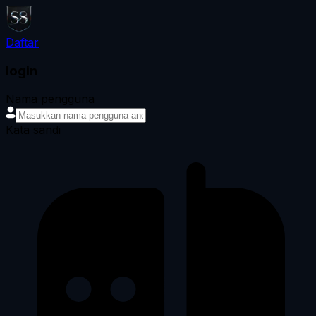
Daftar
login
Nama pengguna
Kata sandi