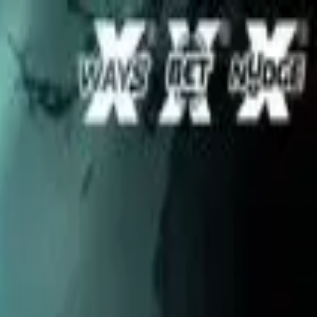
ngan
ing menguntungkan tahun ini. Kami memahami bahwa
 yang sangat ringan bagi seluruh member. Sebagai situs
n, memungkinkan Anda menikmati permainan favorit dengan