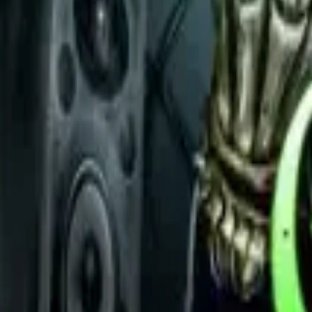
Update S8TOTO 2026: Daftar Link Slo
Memasuki tahun 2026, S8TOTO terus melakukan pembaruan
friendly, kami memastikan pengguna selalu mendapatkan in
ditingkatkan untuk mendukung lebih banyak provider selul
Indonesia.
Daftar S8TOTO: Nikmati Deposit Puls
Segera selesaikan proses daftar S8TOTO Anda untuk menik