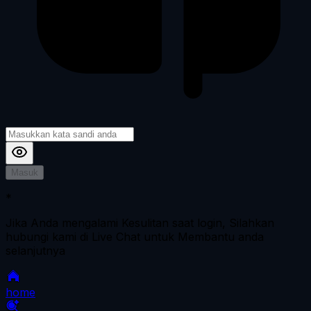
Masuk
*
Jika Anda mengalami Kesulitan saat login, Silahkan
hubungi kami di Live Chat untuk Membantu anda
selanjutnya
home