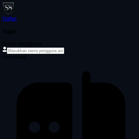
Daftar
login
Nama pengguna
Kata sandi