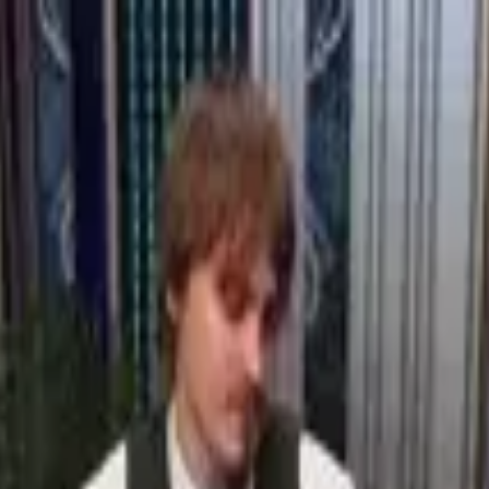
an Deposit Pulsa Tanpa Poto
ng menghadirkan inovasi deposit pulsa tanpa potongan pal
8TOTO menyediakan link slot gacor dengan sistem transaksi
 saldo via pulsa diproses secara instan tanpa biaya admi