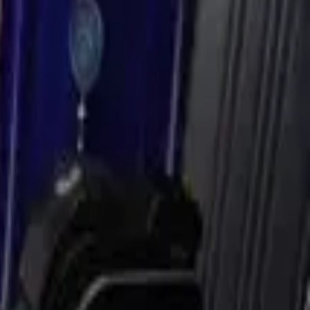
pemblokiran nawala atau internet positif. Kami
ogin Anda. Selain kemudahan akses, fitur deposit pulsa
enyamanan bagi Anda yang mengutamakan kecepatan
putasi tinggi, kami menerapkan protokol keamanan
ngan sistem manajemen transaksi yang ketat,
di platform yang jujur, cepat, dan sepenuhnya