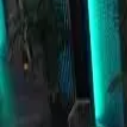
Link Slot Gacor S8TOTO: Akses Aman 
Sering mengalami kendala saat mengakses website? Gun
berkomitmen menyediakan link alternatif S8TOTO yang sel
tanpa potongan kami tetap menjadi layanan unggulan y
dalam bermain.
S8TOTO Situs Terpercaya: Deposit Pu
Keamanan data member adalah prioritas nomor satu di S8T
enkripsi terbaru untuk menjaga privasi akun Anda. Laya
memastikan setiap dana yang masuk aman dan transparan
profesional.