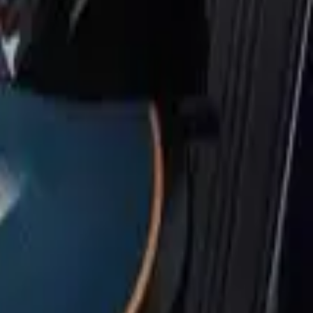
esin pencari Google. Dengan optimasi konten yang SEO-
 Fitur deposit pulsa tanpa potongan kami juga telah
f dan mutakhir bagi para pencari hiburan digital di
 menyediakan link slot gacor dengan performa tinggi, tim