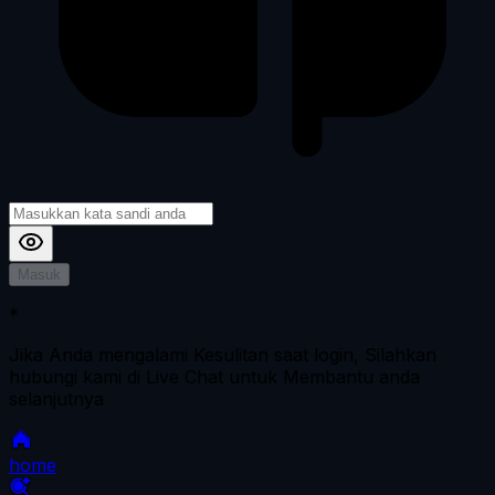
Masuk
*
Jika Anda mengalami Kesulitan saat login, Silahkan
hubungi kami di Live Chat untuk Membantu anda
selanjutnya
home