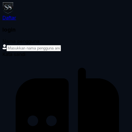
Daftar
login
Nama pengguna
Kata sandi