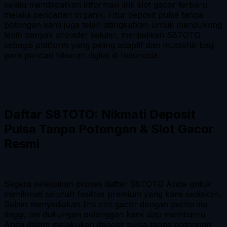
selalu mendapatkan informasi link slot gacor terbaru
melalui pencarian organik. Fitur deposit pulsa tanpa
potongan kami juga telah ditingkatkan untuk mendukung
lebih banyak provider seluler, menjadikan S8TOTO
sebagai platform yang paling adaptif dan mutakhir bagi
para pencari hiburan digital di Indonesia.
Daftar S8TOTO: Nikmati Deposit
Pulsa Tanpa Potongan & Slot Gacor
Resmi
Segera selesaikan proses daftar S8TOTO Anda untuk
menikmati seluruh fasilitas premium yang kami sediakan.
Selain menyediakan link slot gacor dengan performa
tinggi, tim dukungan pelanggan kami siap membantu
Anda dalam melakukan deposit pulsa tanpa potongan