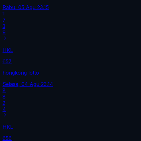
Rabu, 05 Agu
23.15
1
7
3
9
HKL
657
hongkong lotto
Selasa, 04 Agu
23.14
8
8
2
4
HKL
656