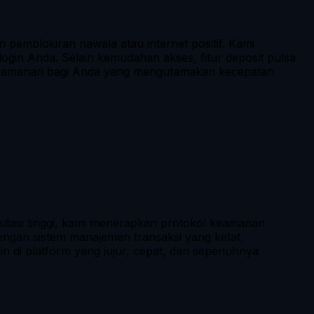
pemblokiran nawala atau internet positif. Kami
ogin Anda. Selain kemudahan akses, fitur deposit pulsa
enyamanan bagi Anda yang mengutamakan kecepatan
putasi tinggi, kami menerapkan protokol keamanan
ngan sistem manajemen transaksi yang ketat,
di platform yang jujur, cepat, dan sepenuhnya