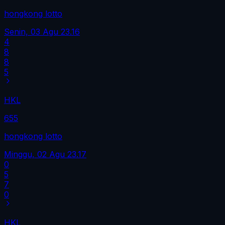
hongkong lotto
Senin, 03 Agu
23.16
4
8
8
5
HKL
655
hongkong lotto
Minggu, 02 Agu
23.17
0
5
7
0
HKL