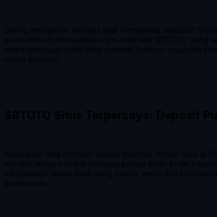
Sering mengalami kendala saat mengakses website? Gun
berkomitmen menyediakan link alternatif S8TOTO yang sel
tanpa potongan kami tetap menjadi layanan unggulan y
dalam bermain.
S8TOTO Situs Terpercaya: Deposit Pu
Keamanan data member adalah prioritas nomor satu di S8T
enkripsi terbaru untuk menjaga privasi akun Anda. Laya
memastikan setiap dana yang masuk aman dan transparan
profesional.