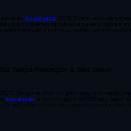
akan selalu
link slot gacor
S8TOTO resmi untuk menghindari 
alu diperbarui secara berkala guna menjamin kelancaran l
ang dapat diakses 24 jam nonstop, memberikan jaminan k
lsa Tanpa Potongan & Slot Gacor
OTO. Sebagai situs link slot gacor yang telah memiliki re
nan
deposit pulsa
tanpa potongan di S8TOTO juga diawasi de
. Bergabunglah sekarang dan rasakan pengalaman bermain 