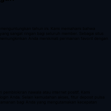
ing menguntungkan tahun ini. Kami memahami bahwa
 yang sangat ringan bagi seluruh member. Sebagai situs
n, memungkinkan Anda menikmati permainan favorit dengan
pemblokiran nawala atau internet positif. Kami
ogin Anda. Selain kemudahan akses, fitur deposit pulsa
enyamanan bagi Anda yang mengutamakan kecepatan