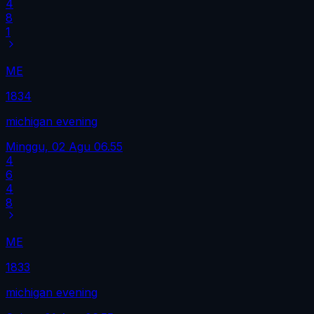
4
8
1
ME
1834
michigan evening
Minggu, 02 Agu
06.55
4
6
4
8
ME
1833
michigan evening