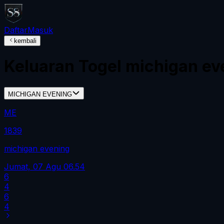
Daftar
Masuk
kembali
Keluaran Togel
michigan ev
MICHIGAN EVENING
ME
1839
michigan evening
Jumat, 07 Agu
06.54
6
4
6
4