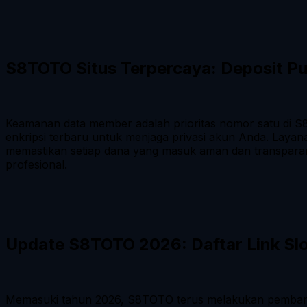
S8TOTO Situs Terpercaya: Deposit Pu
Keamanan data member adalah prioritas nomor satu di S8T
enkripsi terbaru untuk menjaga privasi akun Anda. Laya
memastikan setiap dana yang masuk aman dan transparan
profesional.
Update S8TOTO 2026: Daftar Link Slo
Memasuki tahun 2026, S8TOTO terus melakukan pembaruan