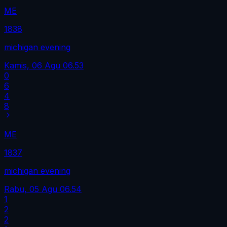
ME
1838
michigan evening
Kamis, 06 Agu
06.53
0
6
4
8
ME
1837
michigan evening
Rabu, 05 Agu
06.54
1
2
2