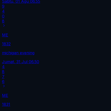
Sabtu, 01 Agu
06.55
9
4
0
8
ME
1832
michigan evening
Jumat, 31 Jul
06.50
4
8
7
6
ME
1831