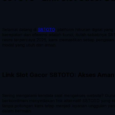
Selamat datang di
S8TOTO
, platform hiburan digital ya
kecepatan dan efisiensi adalah kunci, itulah sebabnya S
resmi terpercaya 2026, kami memastikan setiap pengisian
modal yang utuh dan aman.
Link Slot Gacor S8TOTO: Akses Aman 
Sering mengalami kendala saat mengakses website? Gun
berkomitmen menyediakan link alternatif S8TOTO yang sel
tanpa potongan kami tetap menjadi layanan unggulan y
dalam bermain.