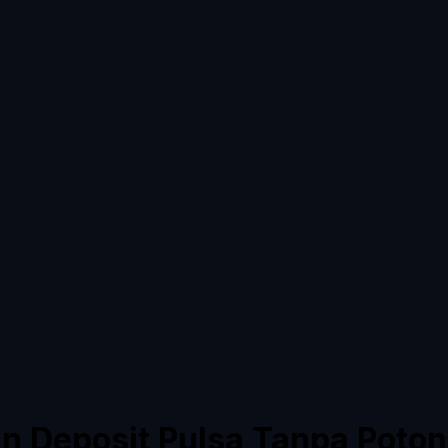
an Deposit Pulsa Tanpa Poto