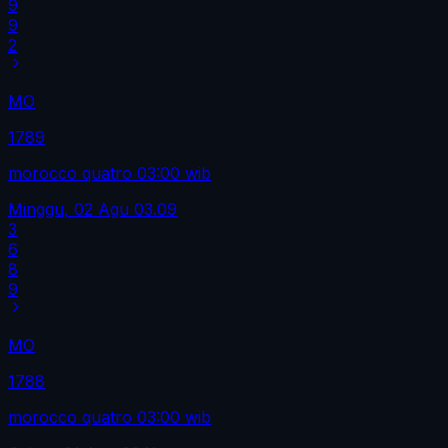
9
9
2
MO
1789
morocco quatro 03:00 wib
Minggu, 02 Agu
03.09
3
6
8
9
MO
1788
morocco quatro 03:00 wib