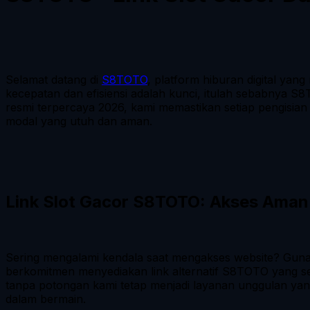
Selamat datang di
S8TOTO
, platform hiburan digital ya
kecepatan dan efisiensi adalah kunci, itulah sebabnya S
resmi terpercaya 2026, kami memastikan setiap pengisian
modal yang utuh dan aman.
Link Slot Gacor S8TOTO: Akses Aman 
Sering mengalami kendala saat mengakses website? Gun
berkomitmen menyediakan link alternatif S8TOTO yang sel
tanpa potongan kami tetap menjadi layanan unggulan y
dalam bermain.