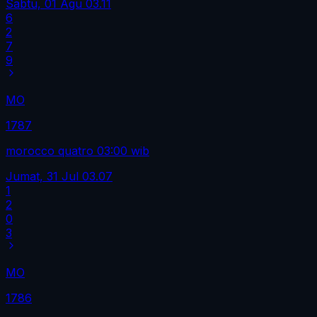
Sabtu, 01 Agu
03.11
6
2
7
9
MO
1787
morocco quatro 03:00 wib
Jumat, 31 Jul
03.07
1
2
0
3
MO
1786