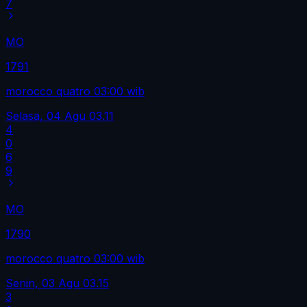
7
MO
1791
morocco quatro 03:00 wib
Selasa, 04 Agu
03.11
4
0
6
9
MO
1790
morocco quatro 03:00 wib
Senin, 03 Agu
03.15
3