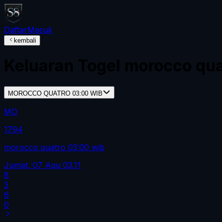
Daftar
Masuk
kembali
Keluaran Togel
morocco qua
MOROCCO QUATRO 03:00 WIB
MO
1794
morocco quatro 03:00 wib
Jumat, 07 Agu
03.11
8
3
6
0