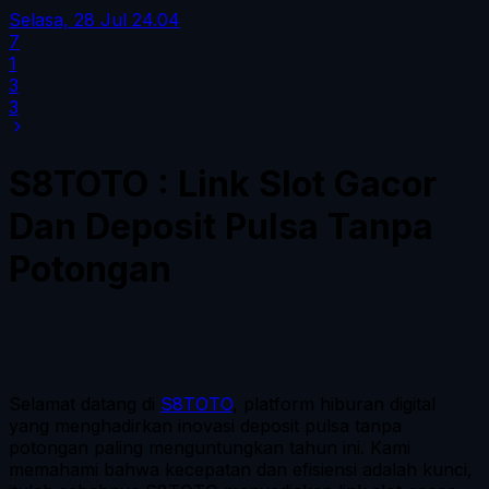
Selasa, 28 Jul
24.04
7
1
3
3
S8TOTO : Link Slot Gacor
Dan Deposit Pulsa Tanpa
Potongan
Selamat datang di
S8TOTO
, platform hiburan digital
yang menghadirkan inovasi deposit pulsa tanpa
potongan paling menguntungkan tahun ini. Kami
memahami bahwa kecepatan dan efisiensi adalah kunci,