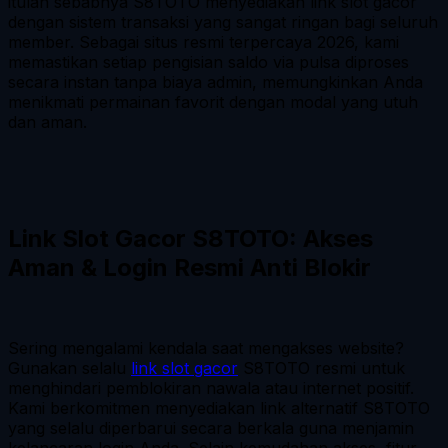
itulah sebabnya S8TOTO menyediakan link slot gacor
dengan sistem transaksi yang sangat ringan bagi seluruh
member. Sebagai situs resmi terpercaya 2026, kami
memastikan setiap pengisian saldo via pulsa diproses
secara instan tanpa biaya admin, memungkinkan Anda
menikmati permainan favorit dengan modal yang utuh
dan aman.
Link Slot Gacor S8TOTO: Akses
Aman & Login Resmi Anti Blokir
Sering mengalami kendala saat mengakses website?
Gunakan selalu
link slot gacor
S8TOTO resmi untuk
menghindari pemblokiran nawala atau internet positif.
Kami berkomitmen menyediakan link alternatif S8TOTO
yang selalu diperbarui secara berkala guna menjamin
kelancaran login Anda. Selain kemudahan akses, fitur