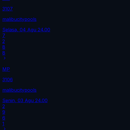
3107
malibucitypools
Selasa, 04 Agu
24.00
7
2
8
8
MP
3106
malibucitypools
Senin, 03 Agu
24.00
2
9
6
1