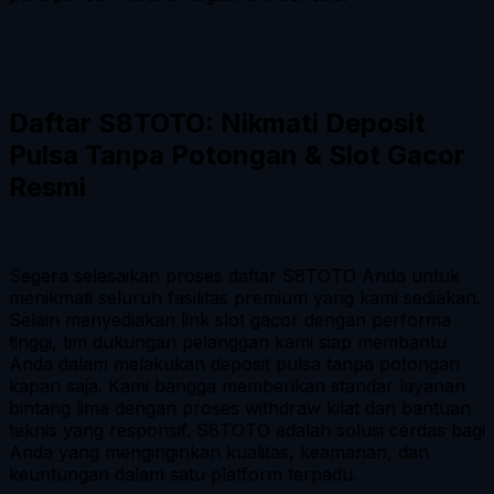
Daftar S8TOTO: Nikmati Deposit
Pulsa Tanpa Potongan & Slot Gacor
Resmi
Segera selesaikan proses daftar S8TOTO Anda untuk
menikmati seluruh fasilitas premium yang kami sediakan.
Selain menyediakan link slot gacor dengan performa
tinggi, tim dukungan pelanggan kami siap membantu
Anda dalam melakukan deposit pulsa tanpa potongan
kapan saja. Kami bangga memberikan standar layanan
bintang lima dengan proses withdraw kilat dan bantuan
teknis yang responsif. S8TOTO adalah solusi cerdas bagi
Anda yang menginginkan kualitas, keamanan, dan
keuntungan dalam satu platform terpadu.