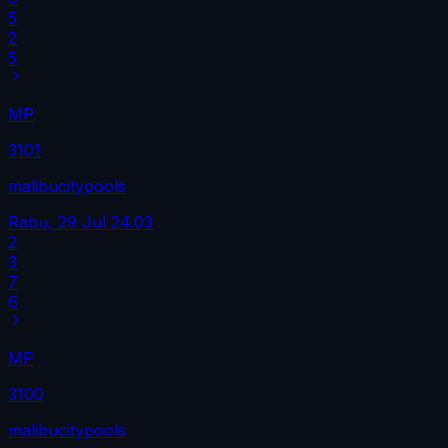
5
2
5
MP
3101
malibucitypools
Rabu, 29 Jul
24.03
2
3
7
6
MP
3100
malibucitypools