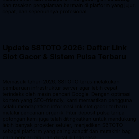
dan rasakan pengalaman bermain di platform yang jujur,
cepat, dan sepenuhnya profesional.
Update S8TOTO 2026: Daftar Link
Slot Gacor & Sistem Pulsa Terbaru
Memasuki tahun 2026, S8TOTO terus melakukan
pembaruan infrastruktur server agar lebih cepat
terindeks oleh mesin pencari Google. Dengan optimasi
konten yang SEO-friendly, kami memastikan pengguna
selalu mendapatkan informasi link slot gacor terbaru
melalui pencarian organik. Fitur deposit pulsa tanpa
potongan kami juga telah ditingkatkan untuk mendukung
lebih banyak provider seluler, menjadikan S8TOTO
sebagai platform yang paling adaptif dan mutakhir bagi
para pencari hiburan digital di Indonesia.