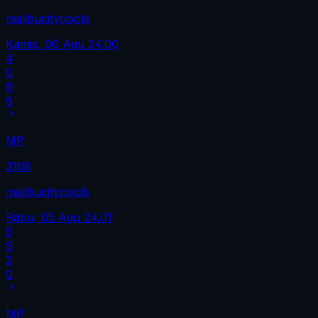
malibucitypools
Kamis, 06 Agu
24.00
4
0
8
6
MP
3108
malibucitypools
Rabu, 05 Agu
24.01
5
9
2
0
MP