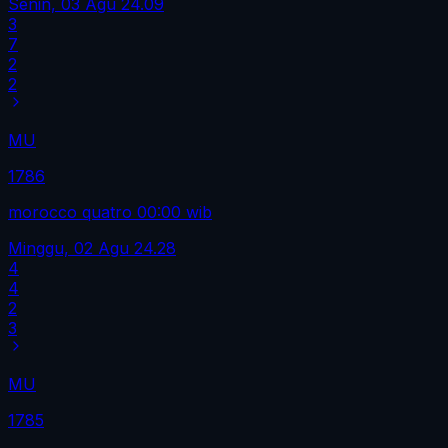
Senin, 03 Agu
24.09
3
7
2
2
MU
1786
morocco quatro 00:00 wib
Minggu, 02 Agu
24.28
4
4
2
3
MU
1785