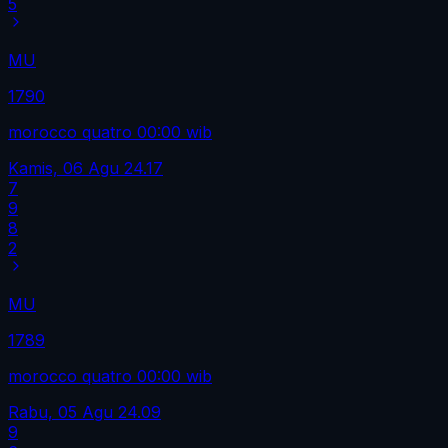
5
MU
1790
morocco quatro 00:00 wib
Kamis, 06 Agu
24.17
7
9
8
2
MU
1789
morocco quatro 00:00 wib
Rabu, 05 Agu
24.09
9