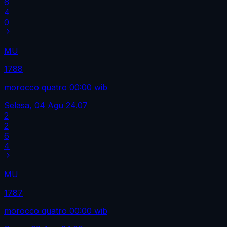
6
4
0
MU
1788
morocco quatro 00:00 wib
Selasa, 04 Agu
24.07
2
2
6
4
MU
1787
morocco quatro 00:00 wib