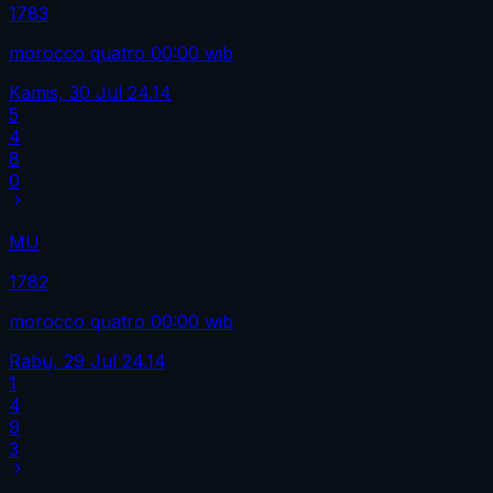
1783
morocco quatro 00:00 wib
Kamis, 30 Jul
24.14
5
4
8
0
MU
1782
morocco quatro 00:00 wib
Rabu, 29 Jul
24.14
1
4
9
3