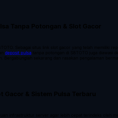
lsa Tanpa Potongan & Slot Gacor
OTO. Sebagai situs link slot gacor yang telah memiliki re
nan
deposit pulsa
tanpa potongan di S8TOTO juga diawasi de
. Bergabunglah sekarang dan rasakan pengalaman bermain 
t Gacor & Sistem Pulsa Terbaru
 infrastruktur server agar lebih cepat terindeks oleh m